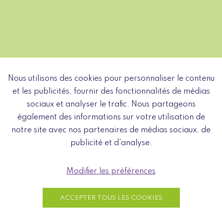
Nous utilisons des cookies pour personnaliser le contenu
et les publicités, fournir des fonctionnalités de médias
sociaux et analyser le trafic. Nous partageons
également des informations sur votre utilisation de
DÉCOUVREZ LA QUALITÉ NATURAE ICI
notre site avec nos partenaires de médias sociaux, de
publicité et d'analyse.
Ou visitez-nous sur rendez-vous
en envoyant un mail à
hallo@naturae.be
ou en
Modifier les préférences
appelant le numéro
+32 498 33 60 16
.
ACCEPTER TOUS LES COOKIES